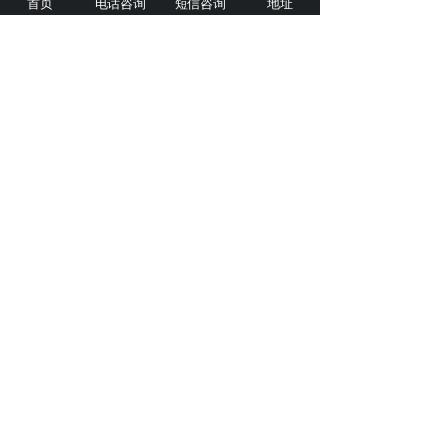
首页
电话咨询
短信咨询
地址
聚焦参政议政履职 提升建言献策质
2025-07-24
区委统战部会同义井街办莅临山西诺
2025-07-24
山西诺亚体育联合民革晋源支部开展
2025-07-23
山西诺亚体育在2025年山西省武
2025-07-23
山西诺亚实业集团简介
2024-12-14
张勇生同志被山西省政务服务中心聘
2024-07-11