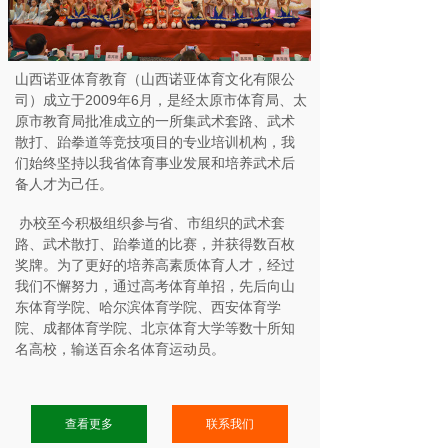
山西诺亚体育教育（山西诺亚体育文化有限公
司）成立于2009年6月，是经太原市体育局、太
原市教育局批准成立的一所集武术套路、武术
散打、跆拳道等竞技项目的专业培训机构，我
们始终坚持以我省体育事业发展和培养武术后
备人才为己任。
办校至今积极组织参与省、市组织的武术套
路、武术散打、跆拳道的比赛，并获得数百枚
奖牌。为了更好的培养高素质体育人才，经过
我们不懈努力，通过高考体育单招，先后向山
东体育学院、哈尔滨体育学院、西安体育学
院、成都体育学院、北京体育大学等数十所知
名高校，输送百余名体育运动员。
查看更多
联系我们