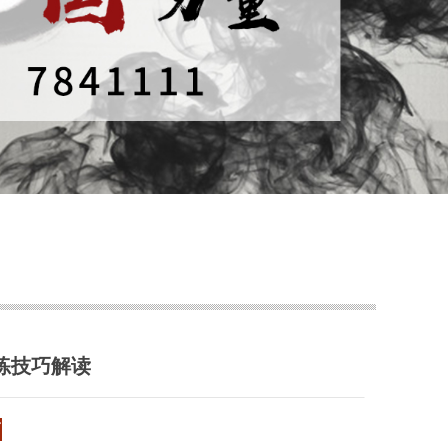
练技巧解读
巧