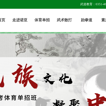
武道教育：0351-46
首页
走进诺亚
体育单招
武术散打
跆拳道
素