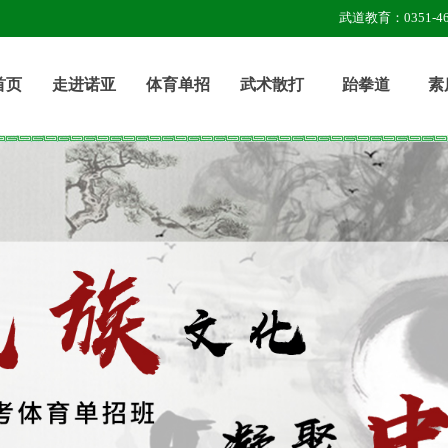
武道教育：0351-46
首页
走进诺亚
体育单招
武术散打
跆拳道
素