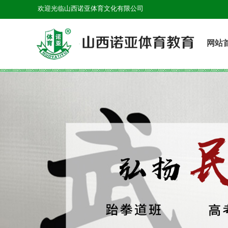
欢迎光临山西诺亚体育文化有限公司
网站